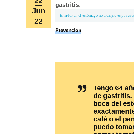
22
Jun
El ardor en el estómago no siempre es por caus
22
Prevención
Tengo 64 añ
de gastritis
boca del es
exactamente
café o el pa
puedo tomar