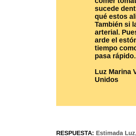
comer tomat
sucede dent
qué estos a
También si la
arterial. Pu
arde el est
tiempo como
pasa rápido.
Luz Marina V
Unidos
RESPUESTA:
Estimada Luz,