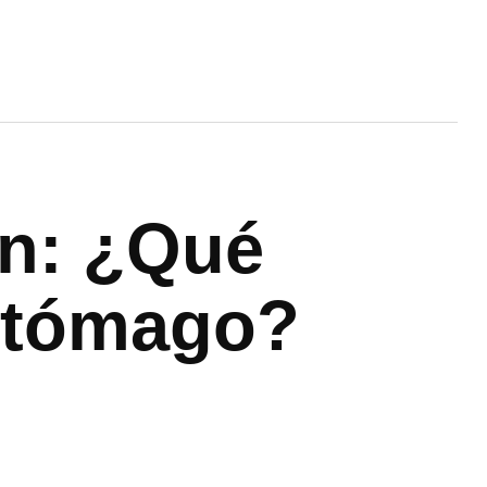
ón: ¿Qué
stómago?