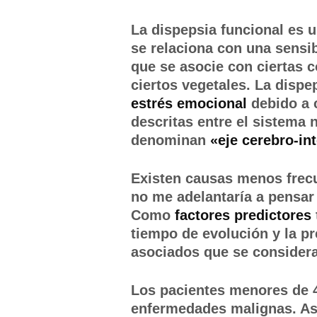
La dispepsia funcional es 
se relaciona con una sens
que se asocie con ciertas 
ciertos vegetales. La disp
estrés emocional
debido a
descritas entre el sistema 
denominan
«eje cerebro-in
Existen causas menos frec
no me adelantaría a pensar 
Como
factores predictores
tiempo de evolución y la p
asociados que se consider
Los pacientes menores de 4
enfermedades malignas. A