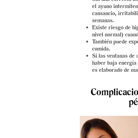
el ayuno intermite
cansancio, irritabi
semanas.
Existe riesgo de hi
nivel normal) cuand
También puede expe
comida.
Si las ventanas de 
haber baja energía 
es elaborado de ma
Complicacio
pé