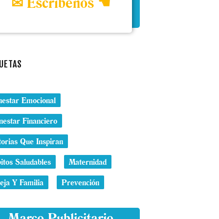
✉ Escríbenos ☚
UETAS
nestar Emocional
nestar Financiero
torias Que Inspiran
itos Saludables
Maternidad
eja Y Familia
Prevención
Marco Publicitario