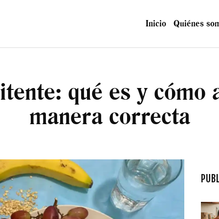
NICIO
Inicio
Quiénes so
UIÉNES SOMOS
AGAZINE
tente: qué es y cómo a
ONTACTO
manera correcta
PUB