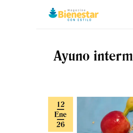
I
Q
M
Ayuno intermi
C
12
Ene
26