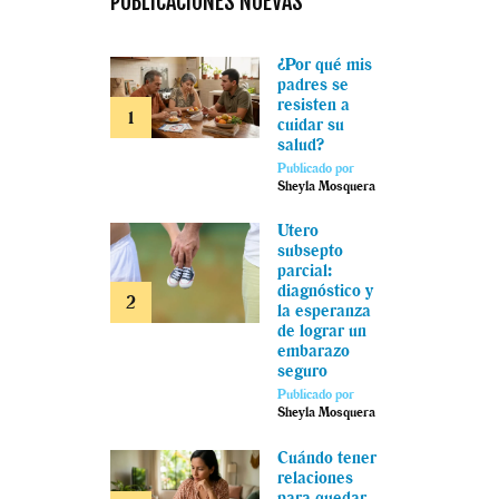
PUBLICACIONES NUEVAS
¿Por qué mis
padres se
resisten a
cuidar su
salud?
Publicado por
Sheyla Mosquera
Útero
subsepto
parcial:
diagnóstico y
la esperanza
de lograr un
embarazo
seguro
Publicado por
Sheyla Mosquera
Cuándo tener
relaciones
para quedar