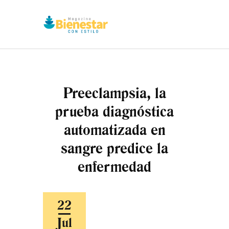
Preeclampsia, la
prueba diagnóstica
INICIO
automatizada en
QUIÉNES SOMOS
MAGAZINE
sangre predice la
CONTACTO
enfermedad
22
Jul